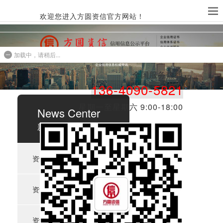
欢迎您进入方圆资信官方网站！
加载中，请稍后...
全国服务热线​​
136-4090-5821
星期一至星期六 9:00-18:00
News Center
新闻中心
资讯 |
信用知识
﹥
资讯 |
政府项目
﹥
资讯 | 体系认证
﹥