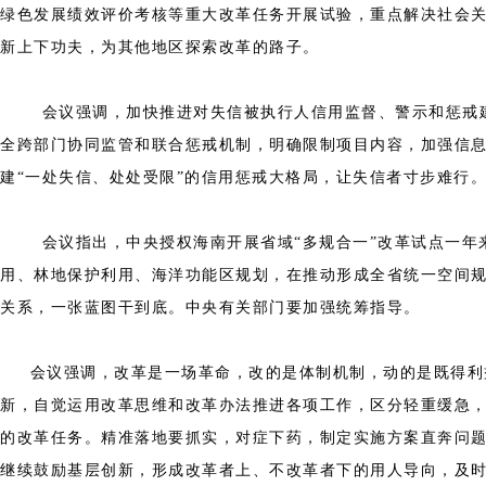
绿色发展绩效评价考核等重大改革任务开展试验，重点解决社会
新上下功夫，为其他地区探索改革的路子。
会议强调，加快推进对失信被执行人信用监督、警示和惩戒建设
全跨部门协同监管和联合惩戒机制，明确限制项目内容，加强信
建“一处失信、处处受限”的信用惩戒大格局，让失信者寸步难行
会议指出，中央授权海南开展省域“多规合一”改革试点一年来
用、林地保护利用、海洋功能区规划，在推动形成全省统一空间
关系，一张蓝图干到底。中央有关部门要加强统筹指导。
会议强调，改革是一场革命，改的是体制机制，动的是既得利益
新，自觉运用改革思维和改革办法推进各项工作，区分轻重缓急
的改革任务。精准落地要抓实，对症下药，制定实施方案直奔问
继续鼓励基层创新，形成改革者上、不改革者下的用人导向，及