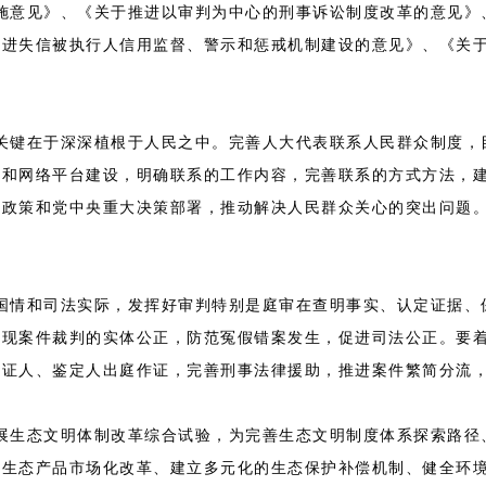
见》、《关于推进以审判为中心的刑事诉讼制度改革的意见》、
进失信被执行人信用监督、警示和惩戒机制建设的意见》、《关于
在于深深植根于人民之中。完善人大代表联系人民群众制度，目
台和网络平台建设，明确联系的工作内容，完善联系的方式方法，
针政策和党中央重大决策部署，推动解决人民群众关心的突出问题
和司法实际，发挥好审判特别是庭审在查明事实、认定证据、保
实现案件裁判的实体公正，防范冤假错案发生，促进司法公正。要
实证人、鉴定人出庭作证，完善刑事法律援助，推进案件繁简分流
态文明体制改革综合试验，为完善生态文明制度体系探索路径、
、生态产品市场化改革、建立多元化的生态保护补偿机制、健全环