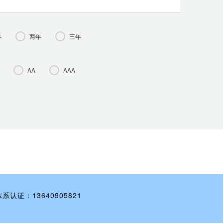
年
两年
三年
AA
AAA
体系认证：13640905821