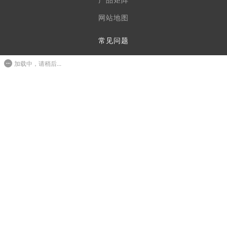
产品矩阵
网站地图
常见问题
加载中，请稍后...
服务流程
新手帮助
意见反馈
服务支持
1
3640905821
周一至周六09:00-20:00