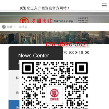
欢迎您进入方圆资信官方网站！
加载中，请稍后...
全国服务热线​​
136-4090-5821
星期一至星期六 9:00-18:00
News Center
新闻中心
信用知识
﹥
焦点关注
﹥
政策法规
﹥