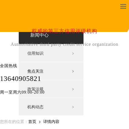
News Center
权威的第三方信用评级机构
新闻中心
Authoritative third party credit service organization
信用知识
﹥
全国热线
焦点关注
﹥
13640905821
政策法规
﹥
周一至周六09:00-20:00
机构动态
﹥
您所在的位置：
首页
> 详情内容